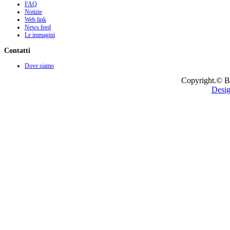
FAQ
Notizie
Web link
News feed
Le immagini
Contatti
Dove siamo
Copyright.© B
Desig