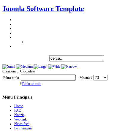
Joomla Software Template
Creazioni di Cioccolato
Filtro titolo
Mostra #
#
Titolo articolo
Menu Principale
Home
FAQ
Notizie
Web link
News feed
Le immagini