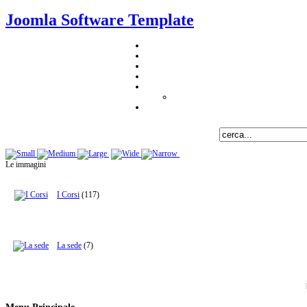
Joomla Software Template
Le immagini
I Corsi
(117)
La sede
(7)