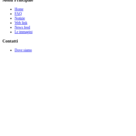
Menu Principale
Home
FAQ
Notizie
Web link
News feed
Le immagini
Contatti
Dove siamo