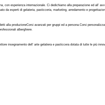
ana, con esperienza internazionale. Ci dedichiamo alla preparazione ed all’ avv
mato da esperti di gelateria, pasticceria, marketing, arredamento e progettazio
detti alla produzione
Corsi avanzati per gruppi ed a persona.
Corsi personalizzat
rofessionali alberghiere.
ettore insegnamento dell’ arte gelatiera e pasticcera dotata di tutte le più inno