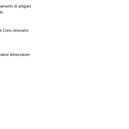
iamento di artigiani
ne.
i.
Corsi innovativi
vative attrezzature