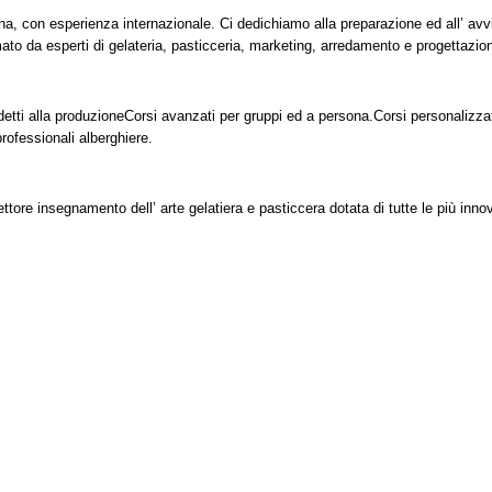
ana, con esperienza internazionale. Ci dedichiamo alla preparazione ed all’ avv
mato da esperti di gelateria, pasticceria, marketing, arredamento e progettazio
detti alla produzione
Corsi avanzati per gruppi ed a persona.
Corsi personalizzat
rofessionali alberghiere.
ettore insegnamento dell’ arte gelatiera e pasticcera dotata di tutte le più inno