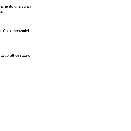
iamento di artigiani
ne.
i.
Corsi innovativi
vative attrezzature