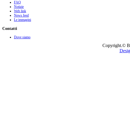
FAQ
Notizie
Web link
News feed
Le immagini
Contatti
Dove siamo
Copyright.© B
Desig