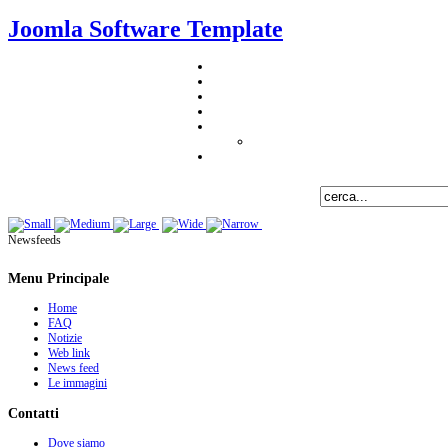
Joomla Software Template
Newsfeeds
Menu Principale
Home
FAQ
Notizie
Web link
News feed
Le immagini
Contatti
Dove siamo