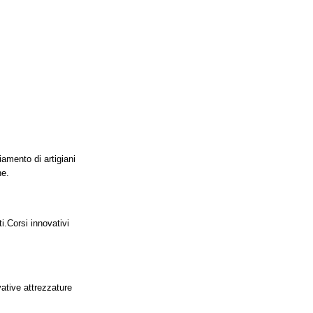
iamento di artigiani
ne.
i.
Corsi innovativi
vative attrezzature