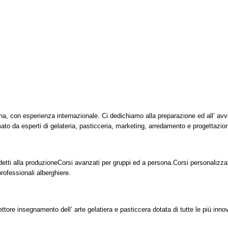
ana, con esperienza internazionale. Ci dedichiamo alla preparazione ed all’ avv
mato da esperti di gelateria, pasticceria, marketing, arredamento e progettazio
detti alla produzione
Corsi avanzati per gruppi ed a persona.
Corsi personalizzat
rofessionali alberghiere.
ettore insegnamento dell’ arte gelatiera e pasticcera dotata di tutte le più inno